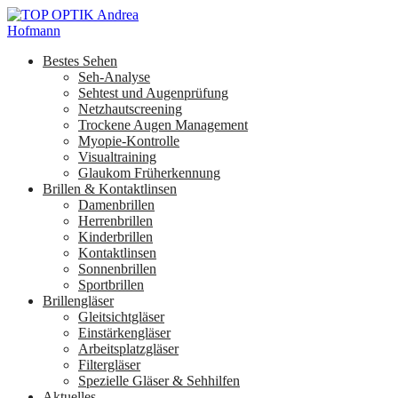
Bestes Sehen
Seh-Analyse
Sehtest und Augenprüfung
Netzhautscreening
Trockene Augen Management
Myopie-Kontrolle
Visualtraining
Glaukom Früherkennung
Brillen & Kontaktlinsen
Damenbrillen
Herrenbrillen
Kinderbrillen
Kontaktlinsen
Sonnenbrillen
Sportbrillen
Brillengläser
Gleitsichtgläser
Einstärkengläser
Arbeitsplatzgläser
Filtergläser
Spezielle Gläser & Sehhilfen
Aktuelles