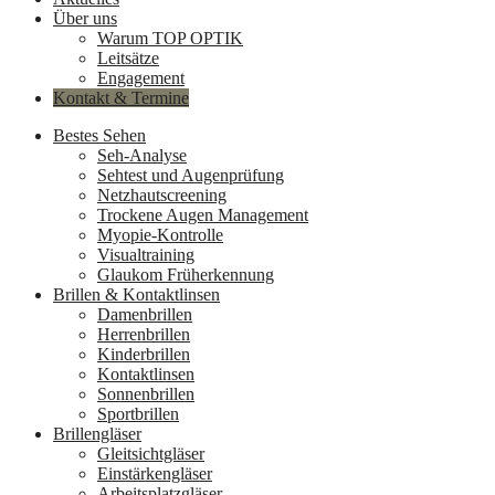
Über uns
Warum TOP OPTIK
Leitsätze
Engagement
Kontakt & Termine
Bestes Sehen
Seh-Analyse
Sehtest und Augenprüfung
Netzhautscreening
Trockene Augen Management
Myopie-Kontrolle
Visualtraining
Glaukom Früherkennung
Brillen & Kontaktlinsen
Damenbrillen
Herrenbrillen
Kinderbrillen
Kontaktlinsen
Sonnenbrillen
Sportbrillen
Brillengläser
Gleitsichtgläser
Einstärkengläser
Arbeitsplatzgläser