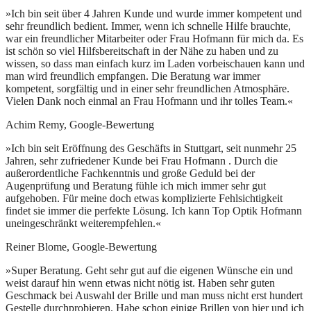
»Ich bin seit über 4 Jahren Kunde und wurde immer kompetent und
sehr freundlich bedient. Immer, wenn ich schnelle Hilfe brauchte,
war ein freundlicher Mitarbeiter oder Frau Hofmann für mich da. Es
ist schön so viel Hilfsbereitschaft in der Nähe zu haben und zu
wissen, so dass man einfach kurz im Laden vorbeischauen kann und
man wird freundlich empfangen. Die Beratung war immer
kompetent, sorgfältig und in einer sehr freundlichen Atmosphäre.
Vielen Dank noch einmal an Frau Hofmann und ihr tolles Team.«
Achim Remy, Google-Bewertung
»Ich bin seit Eröffnung des Geschäfts in Stuttgart, seit nunmehr 25
Jahren, sehr zufriedener Kunde bei Frau Hofmann . Durch die
außerordentliche Fachkenntnis und große Geduld bei der
Augenprüfung und Beratung fühle ich mich immer sehr gut
aufgehoben. Für meine doch etwas komplizierte Fehlsichtigkeit
findet sie immer die perfekte Lösung. Ich kann Top Optik Hofmann
uneingeschränkt weiterempfehlen.«
Reiner Blome, Google-Bewertung
»Super Beratung. Geht sehr gut auf die eigenen Wünsche ein und
weist darauf hin wenn etwas nicht nötig ist. Haben sehr guten
Geschmack bei Auswahl der Brille und man muss nicht erst hundert
Gestelle durchprobieren. Habe schon einige Brillen von hier und ich