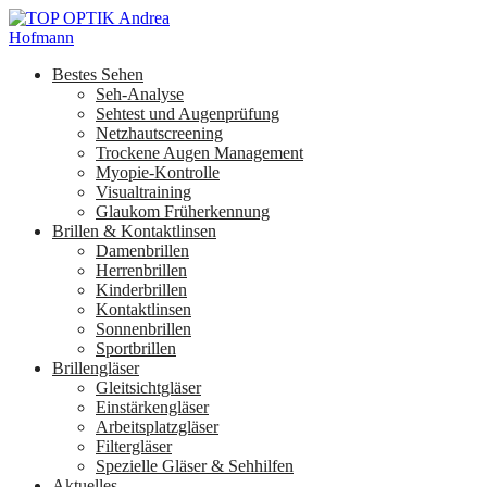
Bestes Sehen
Seh-Analyse
Sehtest und Augenprüfung
Netzhautscreening
Trockene Augen Management
Myopie-Kontrolle
Visualtraining
Glaukom Früherkennung
Brillen & Kontaktlinsen
Damenbrillen
Herrenbrillen
Kinderbrillen
Kontaktlinsen
Sonnenbrillen
Sportbrillen
Brillengläser
Gleitsichtgläser
Einstärkengläser
Arbeitsplatzgläser
Filtergläser
Spezielle Gläser & Sehhilfen
Aktuelles