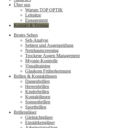
Über uns
Warum TOP OPTIK
Leitsätze
Engagement
Kontakt & Termine
Bestes Sehen
Seh-Analyse
Sehtest und Augenprüfung
Netzhautscreening
Trockene Augen Management
Myopie-Kontrolle
Visualtraining
Glaukom Früherkennung
Brillen & Kontaktlinsen
Damenbrillen
Herrenbrillen
Kinderbrillen
Kontaktlinsen
Sonnenbrillen
Sportbrillen
Brillengläser
Gleitsichtgläser
Einstärkengläser
Arbeitsplatzgläser