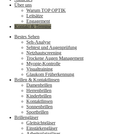
Über uns
Warum TOP OPTIK
Leitsätze
Engagement
Kontakt & Termine
Bestes Sehen
Seh-Analyse
Sehtest und Augenprüfung
Netzhautscreening
Trockene Augen Management
Myopie-Kontrolle
Visualtraining
Glaukom Früherkennung
Brillen & Kontaktlinsen
Damenbrillen
Herrenbrillen
Kinderbrillen
Kontaktlinsen
Sonnenbrillen
Sportbrillen
Brillengläser
Gleitsichtgläser
Einstärkengläser
Arbeitsplatzgläser