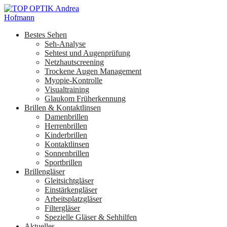
Bestes Sehen
Seh-Analyse
Sehtest und Augenprüfung
Netzhautscreening
Trockene Augen Management
Myopie-Kontrolle
Visualtraining
Glaukom Früherkennung
Brillen & Kontaktlinsen
Damenbrillen
Herrenbrillen
Kinderbrillen
Kontaktlinsen
Sonnenbrillen
Sportbrillen
Brillengläser
Gleitsichtgläser
Einstärkengläser
Arbeitsplatzgläser
Filtergläser
Spezielle Gläser & Sehhilfen
Aktuelles