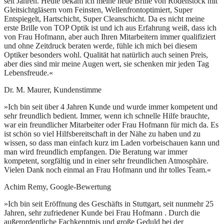
seit Jahren. Heute bekam ich meine neue Brille von Rodenstock mit
Gleitsichtgläsern vom Feinsten, Wellenfrontoptimiert, Super
Entspiegelt, Hartschicht, Super Cleanschicht. Da es nicht meine
erste Brille von TOP Optik ist und ich aus Erfahrung weiß, dass ich
von Frau Hofmann, aber auch Ihren Mitarbeitern immer qualifiziert
und ohne Zeitdruck beraten werde, fühle ich mich bei diesem
Optiker besonders wohl. Qualität hat natürlich auch seinen Preis,
aber dies sind mir meine Augen wert, sie schenken mir jeden Tag
Lebensfreude.«
Dr. M. Maurer, Kundenstimme
»Ich bin seit über 4 Jahren Kunde und wurde immer kompetent und
sehr freundlich bedient. Immer, wenn ich schnelle Hilfe brauchte,
war ein freundlicher Mitarbeiter oder Frau Hofmann für mich da. Es
ist schön so viel Hilfsbereitschaft in der Nähe zu haben und zu
wissen, so dass man einfach kurz im Laden vorbeischauen kann und
man wird freundlich empfangen. Die Beratung war immer
kompetent, sorgfältig und in einer sehr freundlichen Atmosphäre.
Vielen Dank noch einmal an Frau Hofmann und ihr tolles Team.«
Achim Remy, Google-Bewertung
»Ich bin seit Eröffnung des Geschäfts in Stuttgart, seit nunmehr 25
Jahren, sehr zufriedener Kunde bei Frau Hofmann . Durch die
außerordentliche Fachkenntnis und große Geduld bei der