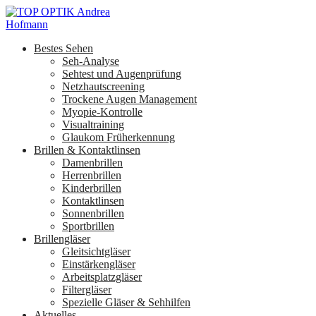
Bestes Sehen
Seh-Analyse
Sehtest und Augenprüfung
Netzhautscreening
Trockene Augen Management
Myopie-Kontrolle
Visualtraining
Glaukom Früherkennung
Brillen & Kontaktlinsen
Damenbrillen
Herrenbrillen
Kinderbrillen
Kontaktlinsen
Sonnenbrillen
Sportbrillen
Brillengläser
Gleitsichtgläser
Einstärkengläser
Arbeitsplatzgläser
Filtergläser
Spezielle Gläser & Sehhilfen
Aktuelles