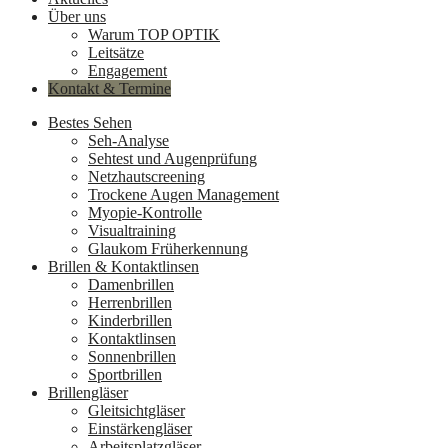
Über uns
Warum TOP OPTIK
Leitsätze
Engagement
Kontakt & Termine
Bestes Sehen
Seh-Analyse
Sehtest und Augenprüfung
Netzhautscreening
Trockene Augen Management
Myopie-Kontrolle
Visualtraining
Glaukom Früherkennung
Brillen & Kontaktlinsen
Damenbrillen
Herrenbrillen
Kinderbrillen
Kontaktlinsen
Sonnenbrillen
Sportbrillen
Brillengläser
Gleitsichtgläser
Einstärkengläser
Arbeitsplatzgläser